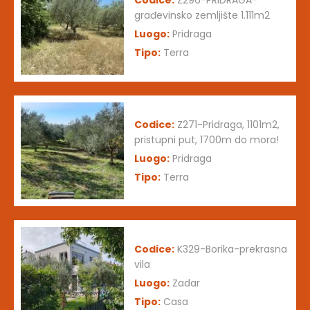
Codice:
Z296-PRIDRAGA-
građevinsko zemljište 1.111m2
Luogo:
Pridraga
Tipo:
Terra
Codice:
Z271-Pridraga, 1101m2,
pristupni put, 1700m do mora!
Luogo:
Pridraga
Tipo:
Terra
Codice:
K329-Borika-prekrasna
vila
Luogo:
Zadar
Tipo:
Casa