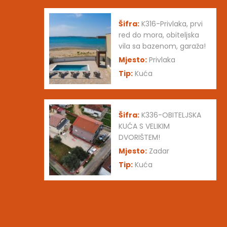
Šifra:
K316-Privlaka, prvi
red do mora, obiteljska
vila sa bazenom, garaža!
Mjesto:
Privlaka
Tip:
Kuća
Šifra:
K336-OBITELJSKA
KUĆA S VELIKIM
DVORIŠTEM!
Mjesto:
Zadar
Tip:
Kuća