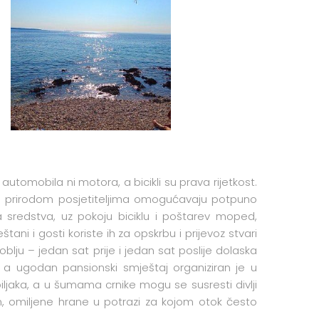
tomobila ni motora, a bicikli su prava rijetkost.
om prirodom posjetiteljima omogućavaju potpuno
a sredstva, uz pokoju biciklu i poštarev moped,
štani i gosti koriste ih za opskrbu i prijevoz stvari
blju – jedan sat prije i jedan sat poslije dolaska
, a ugodan pansionski smještaj organiziran je u
iljaka, a u šumama crnike mogu se susresti divlji
m, omiljene hrane u potrazi za kojom otok često