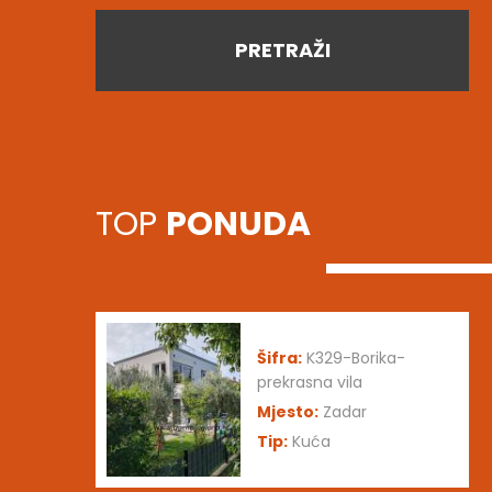
PRETRAŽI
TOP
PONUDA
Šifra:
K329-Borika-
prekrasna vila
Mjesto:
Zadar
Tip:
Kuća