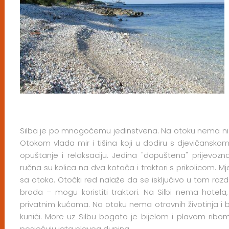
Silba je po mnogočemu jedinstvena. Na otoku nema ni au
Otokom vlada mir i tišina koji u dodiru s djevičansk
opuštanje i relaksaciju. Jedina "dopuštena" prijevozn
ručna su kolica na dva kotača i traktori s prikolicom. Mje
sa otoka. Otočki red nalaže da se isključivo u tom razdo
broda – mogu koristiti traktori. Na Silbi nema hotela
privatnim kućama. Na otoku nema otrovnih životinja i b
kunići. More uz Silbu bogato je bijelom i plavom ribo
posjećuju jata plavog dupina.