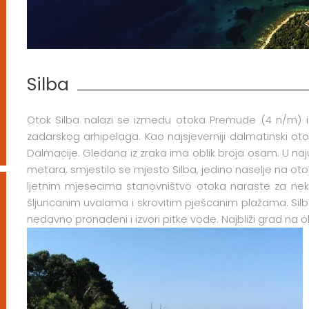
Silba
Otok Silba nalazi se izmedu otoka Premude (4 n/m) i 
zadarskog arhipelaga. Kao najsjeverniji dalmatinski otok
Dalmacije. Gledana iz zraka ima oblik broja osam. U naj
metara, smjestilo se mjesto Silba, jedino naselje na oto
ljetnim mjesecima stanovništvo otoka naraste za neko
šljuncanim uvalama i skrovitim pješcanim plažama. Silba j
nedavno pronadeni i izvori pitke vode. Najbliži grad na ob