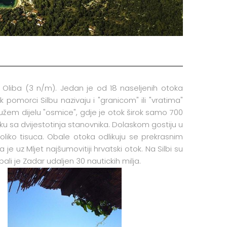
Oliba (3 n/m). Jedan je od 18 naseljenih otoka
 pomorci Silbu nazivaju i "granicom" ili "vratima"
užem dijelu "osmice", gdje je otok širok samo 700
ku sa dvijestotinja stanovnika. Dolaskom gostiju u
liko tisuca. Obale otoka odlikuju se prekrasnim
e uz Mljet najšumovitiji hrvatski otok. Na Silbi su
ali je Zadar udaljen 30 nautickih milja.