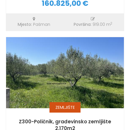
160.825,00 €
2
Mjesto:
Pašman
Površina:
919.00 m
ZEMLJIŠTE
Z300-Poličnik, građevinsko zemljište
2.170m2