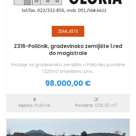
ZEMLJIŠTE
Z316-Poličnik, građevinsko zemljište 1.red
do magistrale
Prodaje se građevinsko zemljište u Poličniku površine
1.225m2 smješteno prvi...
98.000,00 €
2
Mjesto:
Poličnik
Površina:
1225.00 m