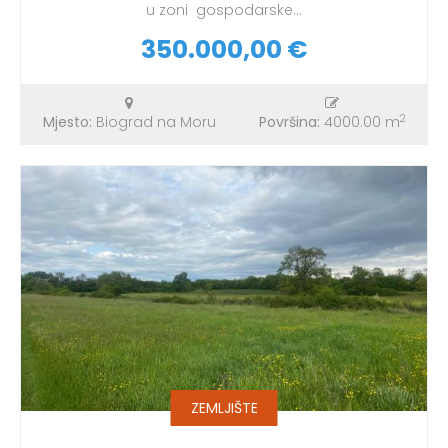
u zoni gospodarske...
350.000,00 €
2
Mjesto:
Biograd na Moru
Površina:
4000.00 m
ZEMLJIŠTE