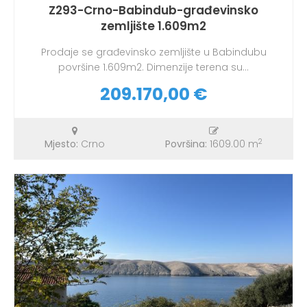
Z293-Crno-Babindub-građevinsko
zemljište 1.609m2
Prodaje se građevinsko zemljište u Babindubu
površine 1.609m2. Dimenzije terena su...
209.170,00 €
2
Mjesto:
Crno
Površina:
1609.00 m