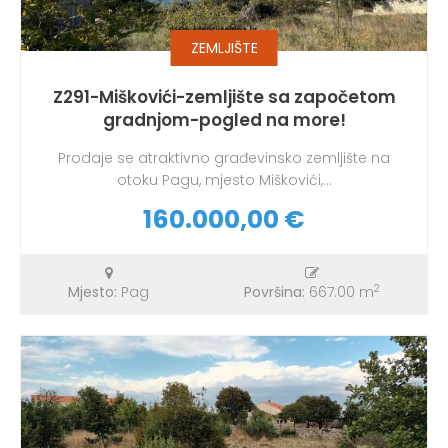
ZEMLJIŠTE
Z291-Miškovići-zemljište sa započetom
gradnjom-pogled na more!
Prodaje se atraktivno građevinsko zemljište na
otoku Pagu, mjesto Miškovići,...
160.000,00 €
2
Mjesto:
Pag
Površina:
667.00 m