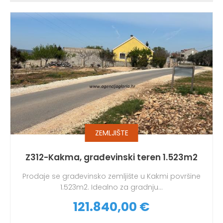
ZEMLJIŠTE
Z312-Kakma, građevinski teren 1.523m2
Prodaje se građevinsko zemljište u Kakmi površine
1.523m2. Idealno za gradnju...
121.840,00 €