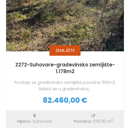
ZEMLJIŠTE
Z272-Suhovare-građevinsko zemljište-
1.178m2
Prodaje se građevinsko zemljište površine 601m2.
Nalazi se u građevinskoj...
82.460,00 €
2
Mjesto:
Suhovare
Površina:
1178.00 m