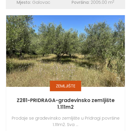
2
Mjesto:
Galovac
Površina:
2005.00 m
ZEMLJIŠTE
Z281-PRIDRAGA-građevinsko zemljište
1.111m2
Prodaje se građevinsko zemljište u Pridragi površine
1.111m2. Sva ...