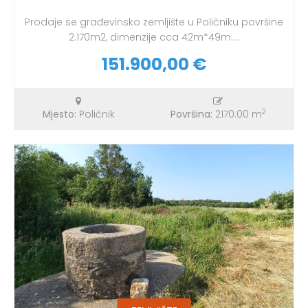
Prodaje se građevinsko zemljište u Poličniku površine
2.170m2, dimenzije cca 42m*49m....
151.900,00 €
2
Mjesto:
Poličnik
Površina:
2170.00 m