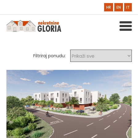
HR
EN
IT
Filtriraj ponudu: