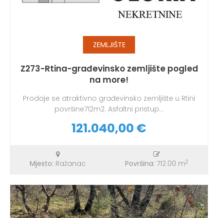
ZEMLJIŠTE
Z273-Rtina-građevinsko zemljište pogled
na more!
Prodaje se atraktivno građevinsko zemljište u Rtini
površine712m2. Asfaltni pristup...
121.040,00 €
2
Mjesto:
Ražanac
Površina:
712.00 m