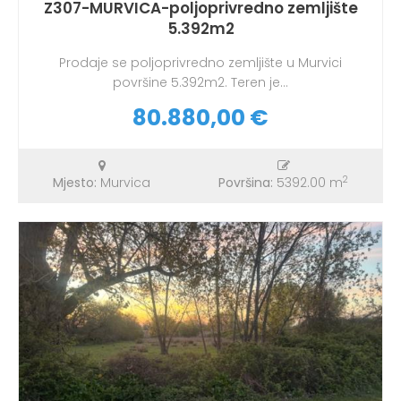
Z307-MURVICA-poljoprivredno zemljište
5.392m2
Prodaje se poljoprivredno zemljište u Murvici
površine 5.392m2. Teren je...
80.880,00 €
2
Mjesto:
Murvica
Površina:
5392.00 m