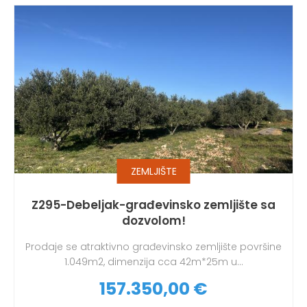
ZEMLJIŠTE
Z295-Debeljak-građevinsko zemljište sa
dozvolom!
Prodaje se atraktivno građevinsko zemljište površine
1.049m2, dimenzija cca 42m*25m u...
157.350,00 €