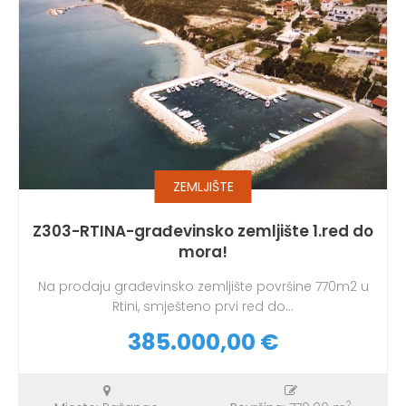
ZEMLJIŠTE
Z303-RTINA-građevinsko zemljište 1.red do
mora!
Na prodaju građevinsko zemljište površine 770m2 u
Rtini, smješteno prvi red do...
385.000,00 €
2