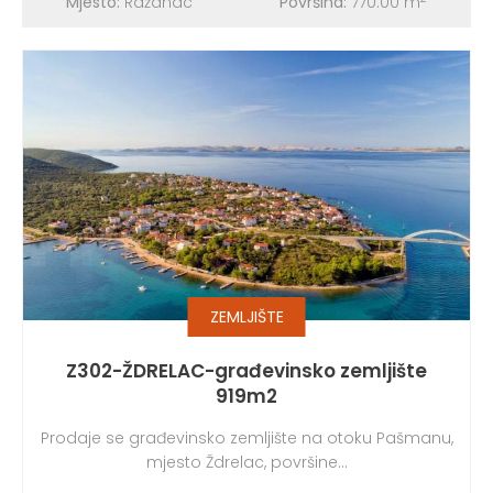
Mjesto:
Ražanac
Površina:
770.00 m
ZEMLJIŠTE
Z302-ŽDRELAC-građevinsko zemljište
919m2
Prodaje se građevinsko zemljište na otoku Pašmanu,
mjesto Ždrelac, površine...