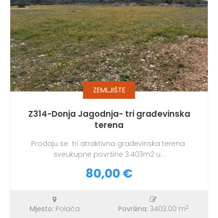
ZEMLJIŠTE
Z314-Donja Jagodnja- tri građevinska
terena
Prodaju se tri atraktivna građevinska terena
sveukupne površine 3.403m2 u...
80,00 €
2
Mjesto:
Polača
Površina:
3403.00 m