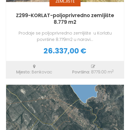
ZEMLJIŠTE
Z299-KORLAT-poljoprivredno zemljište
8.779 m2
Prodaje se poljoprivredno zemljište u Korlatu
površine 8.779m2 u naravi...
26.337,00 €
2
Mjesto:
Benkovac
Površina:
8779.00 m