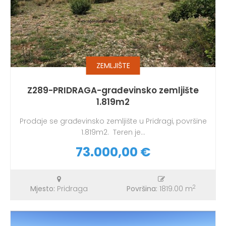
ZEMLJIŠTE
Z289-PRIDRAGA-građevinsko zemljište
1.819m2
Prodaje se građevinsko zemljište u Pridragi, površine
1.819m2. Teren je...
73.000,00 €
2
Mjesto:
Pridraga
Površina:
1819.00 m