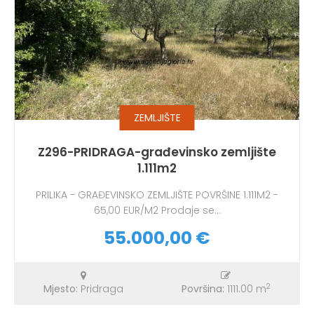
ZEMLJIŠTE
Z296-PRIDRAGA-građevinsko zemljište
1.111m2
PRILIKA - GRAĐEVINSKO ZEMLJIŠTE POVRŠINE 1.111M2 -
65,00 EUR/M2 Prodaje se...
55.000,00 €
2
Mjesto:
Pridraga
Površina:
1111.00 m