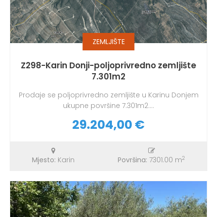
ZEMLJIŠTE
Z298-Karin Donji-poljoprivredno zemljište
7.301m2
Prodaje se poljoprivredno zemljište u Karinu Donjem
ukupne površine 7.301m2....
29.204,00 €
2
Mjesto:
Karin
Površina:
7301.00 m