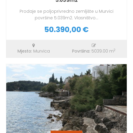
5.039m2
Prodaje se poljoprivredno zemljište u Murvici
površine 5.039m2. Vlasništvo...
50.390,00 €
2
Mjesto:
Murvica
Površina:
5039.00 m