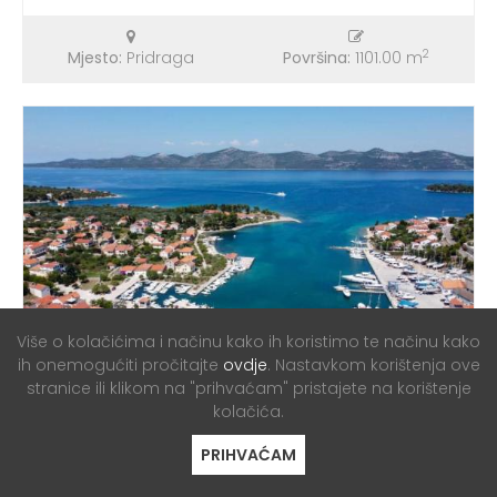
2
Mjesto:
Pridraga
Površina:
1101.00 m
Više o kolačićima i načinu kako ih koristimo te načinu kako
ih onemogućiti pročitajte
ovdje
. Nastavkom korištenja ove
ZEMLJIŠTE
stranice ili klikom na "prihvaćam" pristajete na korištenje
kolačića.
Z270-Veli Iž, prvi red do mora
1288m2+304m2 poljoprivredno!
PRIHVAĆAM