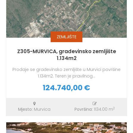
ZEMLJIŠTE
Z305-MURVICA, građevinsko zemljište
1.134m2
Prodaje se građevinsko zemljište u Murvici površine
1.134m2. Teren je pravilnog...
124.740,00 €
2
Mjesto:
Murvica
Površina:
1134.00 m