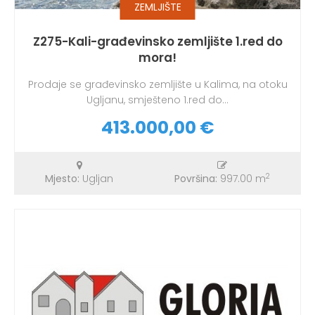
ZEMLJIŠTE
Z275-Kali-građevinsko zemljište 1.red do
mora!
Prodaje se građevinsko zemljište u Kalima, na otoku
Ugljanu, smješteno 1.red do...
413.000,00 €
2
Mjesto:
Ugljan
Površina:
997.00 m