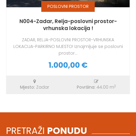
POSLOVNI PROSTOR
N004-Zadar, Relja-poslovni prostor-
vrhunska lokacija !
ZADAR, RELJA-POSLOVNI PROSTOR-VRHUNSKA
LOKACIJA-PARKIRNO MJESTO! Iznajmljuje se poslovni
prostor...
1.000,00 €
2
Mjesto:
Zadar
Površina:
44.00 m
PRETRAŽI
PONUDU