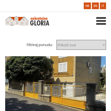
HR
EN
IT
Filtriraj ponudu: