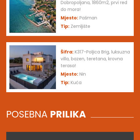
Dobropoljana, 1860m2, prvi red
do mora!
Mjesto:
Pašman
Tip:
Zemljište
Šifra:
K317-Poljica Brig, luksuzna
villa, bazen, teretana, krovna
terasa!
Mjesto:
Nin
Tip:
Kuća
POSEBNA
PRILIKA