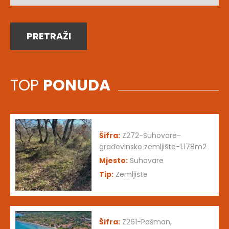
PRETRAŽI
TOP
PONUDA
Šifra:
Z272-Suhovare-
građevinsko zemljište-1.178m2
Mjesto:
Suhovare
Tip:
Zemljište
Šifra:
Z261-Pašman,