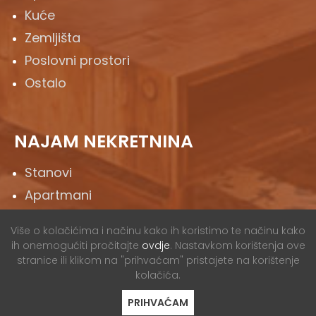
Kuće
Zemljišta
Poslovni prostori
Ostalo
NAJAM NEKRETNINA
Stanovi
Apartmani
Kuće
Više o kolačićima i načinu kako ih koristimo te načinu kako
Zemljišta
ih onemogućiti pročitajte
ovdje
. Nastavkom korištenja ove
stranice ili klikom na "prihvaćam" pristajete na korištenje
Poslovni prostori
kolačića.
Ostalo
PRIHVAĆAM