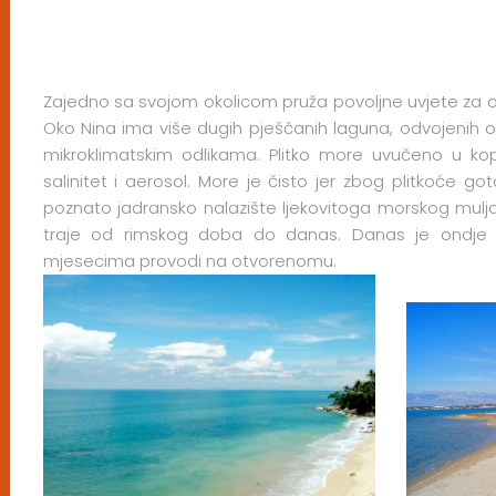
Zajedno sa svojom okolicom pruža povoljne uvjete za od
Oko Nina ima više dugih pješčanih laguna, odvojenih o
mikroklimatskim odlikama. Plitko more uvučeno u kop
salinitet i aerosol. More je čisto jer zbog plitkoće
poznato jadransko nalazište ljekovitoga morskog mulj
traje od rimskog doba do danas. Danas je ondje m
mjesecima provodi na otvorenomu.