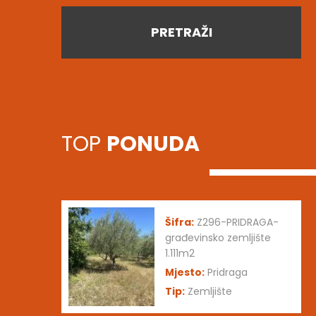
PRETRAŽI
TOP
PONUDA
Šifra:
Z296-PRIDRAGA-
građevinsko zemljište
1.111m2
Mjesto:
Pridraga
Tip:
Zemljište