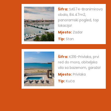
Šifra:
SA574-Branimirova
obala, 84.47m2,
panoramski pogled, top
lokacija!
Mjesto:
Zadar
Tip:
Stan
Šifra:
K316-Privlaka, prvi
red do mora, obiteljska
vila sa bazenom, garaža!
Mjesto:
Privlaka
Tip:
Kuća