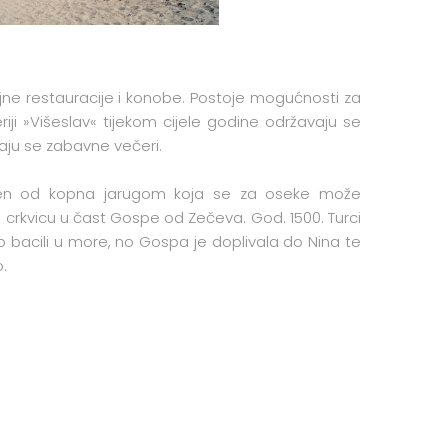
ne restauracije i konobe. Postoje mogućnosti za
leriji »Višeslav« tijekom cijele godine održavaju se
vaju se zabavne večeri.
ojen od kopna jarugom koja se za oseke može
li crkvicu u čast Gospe od Zečeva. God. 1500. Turci
p bacili u more, no Gospa je doplivala do Nina te
.