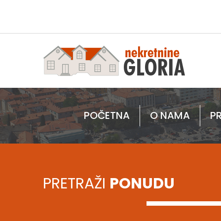
POČETNA
O NAMA
P
PRETRAŽI
PONUDU