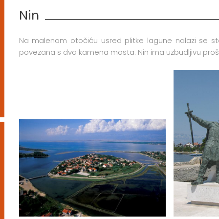
Nin
Na malenom otočiću usred plitke lagune nalazi se st
povezana s dva kamena mosta. Nin ima uzbudljivu prošl