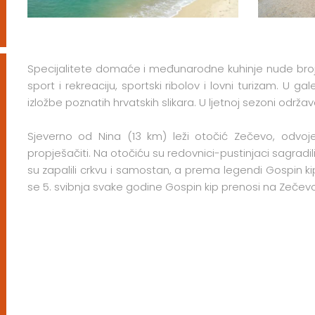
Specijalitete domaće i međunarodne kuhinje nude broj
sport i rekreaciju, sportski ribolov i lovni turizam. U ga
izložbe poznatih hrvatskih slikara. U ljetnoj sezoni održa
Sjeverno od Nina (13 km) leži otočić Zečevo, odv
propješačiti. Na otočiću su redovnici-pustinjaci sagradi
su zapalili crkvu i samostan, a prema legendi Gospin ki
se 5. svibnja svake godine Gospin kip prenosi na Zečevo