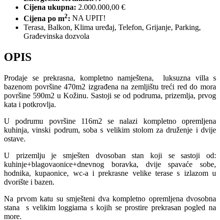
Cijena ukupna:
2.000.000,00 €
2
Cijena po m
:
NA UPIT!
Terasa, Balkon, Klima uređaj, Telefon, Grijanje, Parking,
Građevinska dozvola
OPIS
Prodaje se prekrasna, kompletno namještena, luksuzna villa s
bazenom površine 470m2 izgrađena na zemljištu treći red do mora
površine 590m2 u Kožinu. Sastoji se od podruma, prizemlja, prvog
kata i potkrovlja.
U podrumu površine 116m2 se nalazi kompletno opremljena
kuhinja, vinski podrum, soba s velikim stolom za druženje i dvije
ostave.
U prizemlju je smješten dvosoban stan koji se sastoji od:
kuhinje+blagovaonice+dnevnog boravka, dvije spavaće sobe,
hodnika, kupaonice, wc-a i prekrasne velike terase s izlazom u
dvorište i bazen.
Na prvom katu su smješteni dva kompletno opremljena dvosobna
stana s velikim loggiama s kojih se prostire prekrasan pogled na
more.