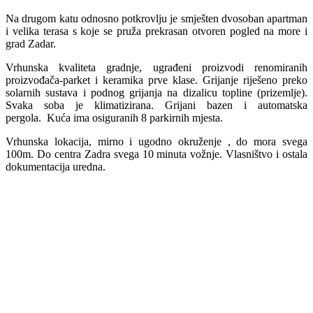
Na drugom katu odnosno potkrovlju je smješten dvosoban apartman
i velika terasa s koje se pruža prekrasan otvoren pogled na more i
grad Zadar.
Vrhunska kvaliteta gradnje, ugrađeni proizvodi renomiranih
proizvođača-parket i keramika prve klase. Grijanje riješeno preko
solarnih sustava i podnog grijanja na dizalicu topline (prizemlje).
Svaka soba je klimatizirana. Grijani bazen i automatska
pergola. Kuća ima osiguranih 8 parkirnih mjesta.
Vrhunska lokacija, mirno i ugodno okruženje , do mora svega
100m. Do centra Zadra svega 10 minuta vožnje. Vlasništvo i ostala
dokumentacija uredna.