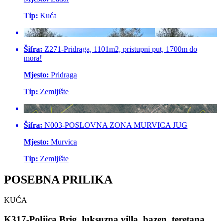
Tip:
Kuća
Šifra:
Z271-Pridraga, 1101m2, pristupni put, 1700m do
mora!
Mjesto:
Pridraga
Tip:
Zemljište
Šifra:
N003-POSLOVNA ZONA MURVICA JUG
Mjesto:
Murvica
Tip:
Zemljište
POSEBNA
PRILIKA
KUĆA
K317-Poljica Brig, luksuzna villa, bazen, teretana,