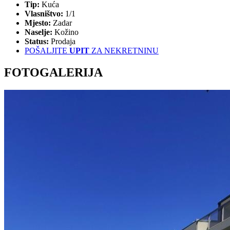
Tip:
Kuća
Vlasništvo:
1/1
Mjesto:
Zadar
Naselje:
Kožino
Status:
Prodaja
POŠALJITE
UPIT
ZA NEKRETNINU
FOTO
GALERIJA