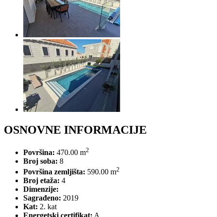
OSNOVNE
INFORMACIJE
2
Površina:
470.00 m
Broj soba:
8
2
Površina zemljišta:
590.00 m
Broj etaža:
4
Dimenzije:
Sagrađeno:
2019
Kat:
2. kat
Energetski certifikat:
A