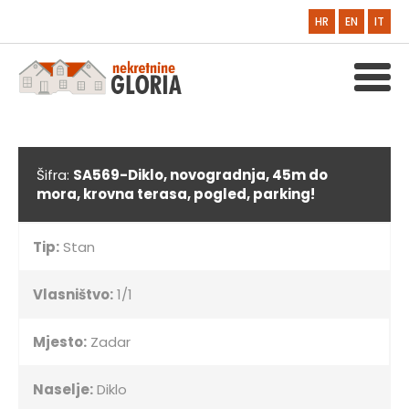
HR
EN
IT
Šifra:
SA569-Diklo, novogradnja, 45m do
mora, krovna terasa, pogled, parking!
Tip:
Stan
Vlasništvo:
1/1
Mjesto:
Zadar
Naselje:
Diklo