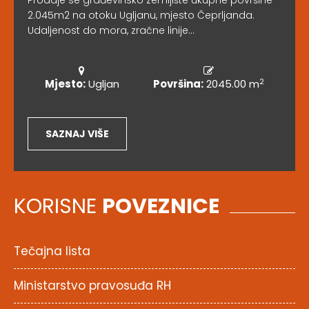
Prodaje se građevinsko zemljište ukupne površine
2.045m2 na otoku Ugljanu, mjesto Čeprljanda.
Udaljenost do mora, zračne linije...
2
Mjesto:
Ugljan
Površina:
2045.00 m
SAZNAJ VIŠE
KORISNE
POVEZNICE
Tečajna lista
Ministarstvo pravosuđa RH