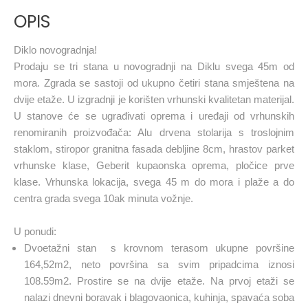
OPIS
Diklo novogradnja!
Prodaju se tri stana u novogradnji na Diklu svega 45m od
mora. Zgrada se sastoji od ukupno četiri stana smještena na
dvije etaže. U izgradnji je korišten vrhunski kvalitetan materijal.
U stanove će se ugrađivati oprema i uređaji od vrhunskih
renomiranih proizvođača: Alu drvena stolarija s troslojnim
staklom, stiropor granitna fasada debljine 8cm, hrastov parket
vrhunske klase, Geberit kupaonska oprema, pločice prve
klase. Vrhunska lokacija, svega 45 m do mora i plaže a do
centra grada svega 10ak minuta vožnje.
U ponudi:
Dvoetažni stan s krovnom terasom ukupne površine
164,52m2, neto površina sa svim pripadcima iznosi
108.59m2. Prostire se na dvije etaže. Na prvoj etaži se
nalazi dnevni boravak i blagovaonica, kuhinja, spavaća soba