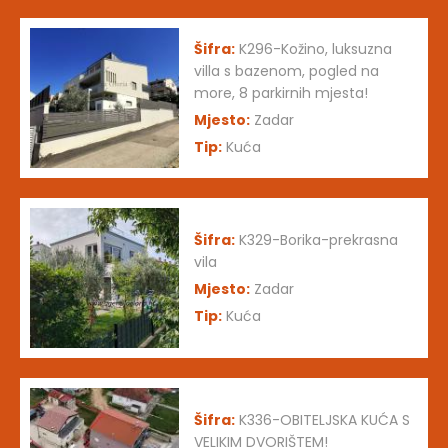
Šifra:
K296-Kožino, luksuzna
villa s bazenom, pogled na
more, 8 parkirnih mjesta!
Mjesto:
Zadar
Tip:
Kuća
Šifra:
K329-Borika-prekrasna
vila
Mjesto:
Zadar
Tip:
Kuća
Šifra:
K336-OBITELJSKA KUĆA S
VELIKIM DVORIŠTEM!