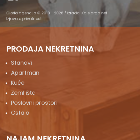
Gloria agencija © 2018 - 2026 / izrada:
Kalelarga.net
Izjava o privatnosti
PRODAJA NEKRETNINA
Stanovi
Apartmani
Kuće
Zemljišta
Poslovni prostori
Ostalo
NAJAM NEKRETNINA