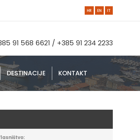
HR
EN
IT
385 91 568 6621
/
+385 91 234 2233
DESTINACIJE
KONTAKT
lasništvo: