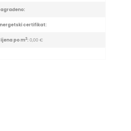
Sagrađeno:
nergetski certifikat:
2
ijena po m
:
0,00 €