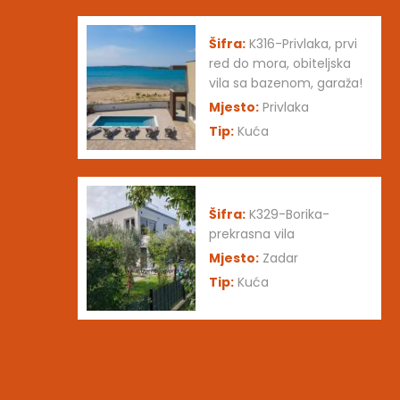
Šifra:
K316-Privlaka, prvi
red do mora, obiteljska
vila sa bazenom, garaža!
Mjesto:
Privlaka
Tip:
Kuća
Šifra:
K329-Borika-
prekrasna vila
Mjesto:
Zadar
Tip:
Kuća