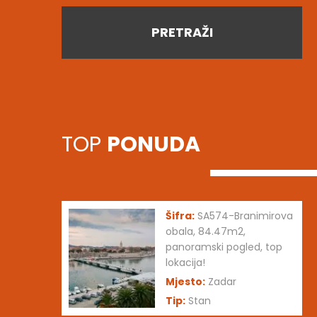
PRETRAŽI
TOP
PONUDA
Šifra:
SA574-Branimirova
obala, 84.47m2,
panoramski pogled, top
lokacija!
Mjesto:
Zadar
Tip:
Stan