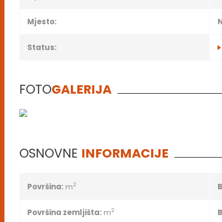
Mjesto:
N
Status:
FOTO
GALERIJA
OSNOVNE
INFORMACIJE
2
Površina:
m
B
2
Površina zemljišta:
m
B