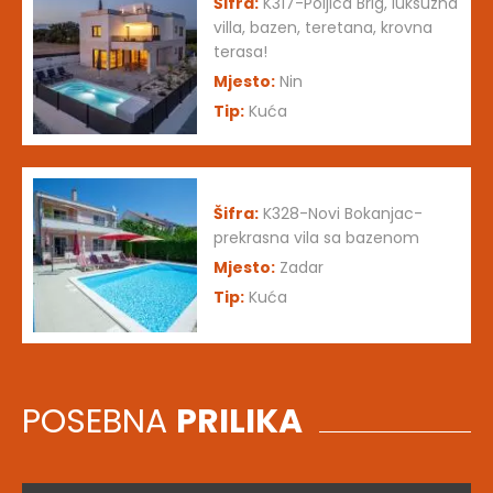
Šifra:
K317-Poljica Brig, luksuzna
villa, bazen, teretana, krovna
terasa!
Mjesto:
Nin
Tip:
Kuća
Šifra:
K328-Novi Bokanjac-
prekrasna vila sa bazenom
Mjesto:
Zadar
Tip:
Kuća
POSEBNA
PRILIKA