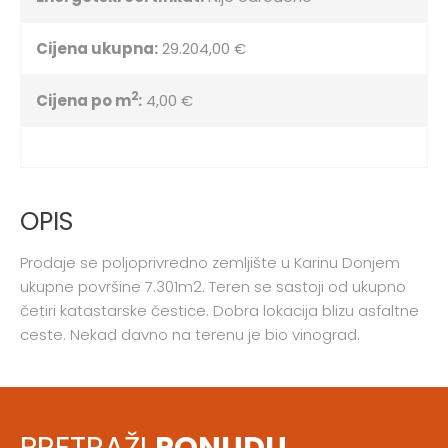
Cijena ukupna:
29.204,00 €
2
Cijena po m
:
4,00 €
OPIS
Prodaje se poljoprivredno zemljište u Karinu Donjem
ukupne površine 7.301m2. Teren se sastoji od ukupno
četiri katastarske čestice. Dobra lokacija blizu asfaltne
ceste. Nekad davno na terenu je bio vinograd.
PRETRAŽI
PONUDU