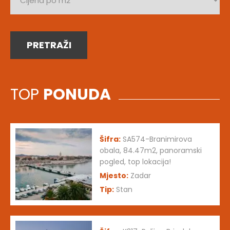
PRETRAŽI
TOP
PONUDA
Šifra:
SA574-Branimirova
obala, 84.47m2, panoramski
pogled, top lokacija!
Mjesto:
Zadar
Tip:
Stan