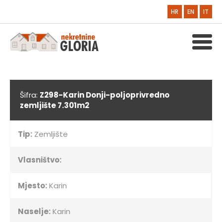
HR
EN
IT
Šifra:
Z298-Karin Donji-poljoprivredno
zemljište 7.301m2
Tip:
Zemljište
Vlasništvo:
Mjesto:
Karin
Naselje:
Karin