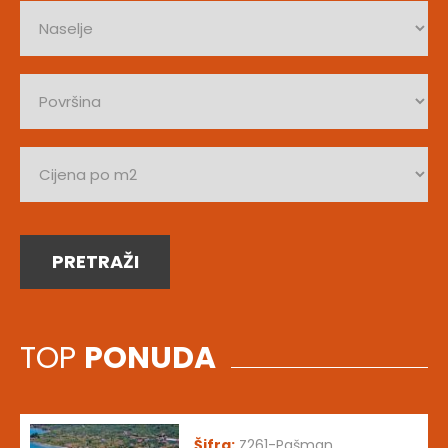
PRETRAŽI
TOP
PONUDA
Šifra:
Z261-Pašman,