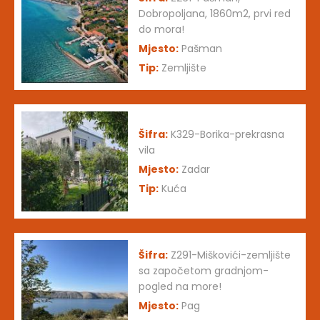
Dobropoljana, 1860m2, prvi red
do mora!
Mjesto:
Pašman
Tip:
Zemljište
Šifra:
K329-Borika-prekrasna
vila
Mjesto:
Zadar
Tip:
Kuća
Šifra:
Z291-Miškovići-zemljište
sa započetom gradnjom-
pogled na more!
Mjesto:
Pag