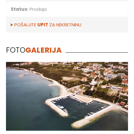
Status:
Prodaja
POŠALJITE
UPIT
ZA NEKRETNINU
FOTO
GALERIJA