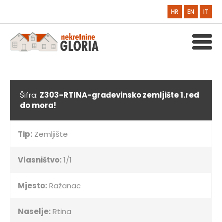
HR
EN
IT
Šifra:
Z303-RTINA-građevinsko zemljište 1.red
do mora!
Tip:
Zemljište
Vlasništvo:
1/1
Mjesto:
Ražanac
Naselje:
Rtina